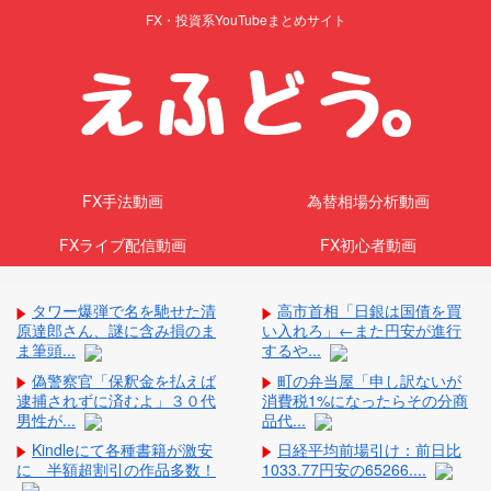
FX・投資系YouTubeまとめサイト
FX手法動画
為替相場分析動画
FXライブ配信動画
FX初心者動画
タワー爆弾で名を馳せた清
高市首相「日銀は国債を買
原達郎さん、謎に含み損のま
い入れろ」←また円安が進行
ま筆頭...
するや...
偽警察官「保釈金を払えば
町の弁当屋「申し訳ないが
逮捕されずに済むよ」３０代
消費税1%になったらその分商
男性が...
品代...
Kindleにて各種書籍が激安
日経平均前場引け：前日比
に 半額超割引の作品多数！
1033.77円安の65266....