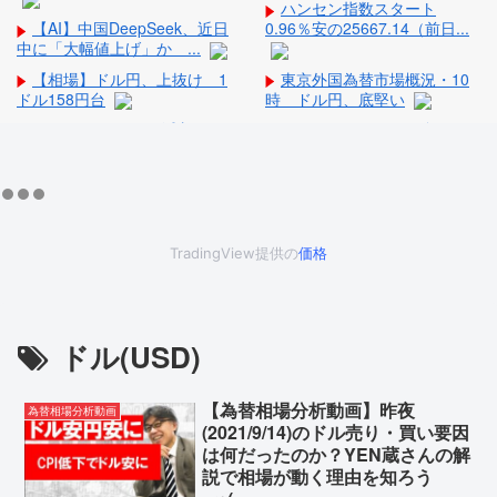
ハンセン指数スタート
【AI】中国DeepSeek、近日
0.96％安の25667.14（前日...
中に「大幅値上げ」か ...
【相場】ドル円、上抜け 1
東京外国為替市場概況・10
ドル158円台
時 ドル円、底堅い
アーレスティ 1Q減収なる
ドル・円：157円56銭まで下
も、アルミニウム事業は売上
落後に持ち直す
高・...
日経平均寄り付き：前日比
i-plug 2026年7月度主要
404.44円安の65896円
KPI（速報）の推移
【悲報】桐谷さん「人生か
クオールホールディング
けて7億円貯めたのにガンで死
TradingView提供の
価格
ス ローソンのマチづくり構
ぬか...
想「ハッ...
住民「ﾏﾝｼｮﾝｵｰﾅｰが変わって
クオールホールディング
家賃が8万円→12万円...
ス 調剤薬局の株式取得
ドル(USD)
トランプ大統領「日本は円
コーユーレンティア サム
安に苦しみ助けを求めてい
コと独自構造の「移動式柵」
た、真珠...
【為替相場分析動画】昨夜
で実用...
為替相場分析動画
(2021/9/14)のドル売り・買い要因
は何だったのか？YEN蔵さんの解
説で相場が動く理由を知ろう