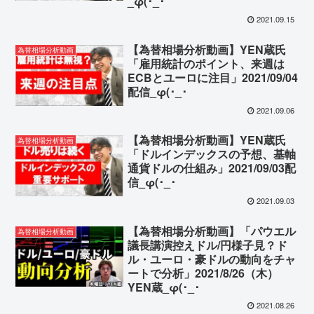
_φ(･_･
Powered by livedoor 相互
2021.09.15
Powered by livedoor 相互
RSS
RSS
【為替相場分析動画】YEN蔵氏
為替相場分析動画
「雇用統計のポイント、来週は
ECBとユーロに注目」2021/09/04
配信_φ(･_･
2021.09.06
【為替相場分析動画】YEN蔵氏
為替相場分析動画
「ドルインデックスの予想、基軸
通貨ドルの仕組み」2021/09/03配
信_φ(･_･
2021.09.03
【為替相場分析動画】「パウエル
為替相場分析動画
議長講演控えドル/円様子見？ド
ル・ユーロ・豪ドルの動向をチャ
ートで分析」2021/8/26（木）
YEN蔵_φ(･_･
2021.08.26