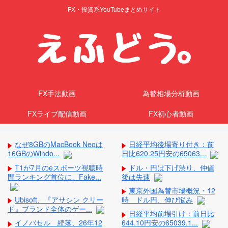
FX・投資系YouTubeまとめサイト
FX手法動画
為替相場分析動画
FXライブ配信動画
FX初心者動画
なぜ8GBのMacBook Neoは
日経平均後場寄り付き：前
16GBのWindo...
日比620.25円安の65063...
T1が7月のeスポーツ視聴時
ドル・円は下げ渋り、仲値
間ランキング首位に、Fake...
後は失速
東京外国為替市場概況・12
Ubisoft、『アサシン クリー
時 ドル円、伸び悩み
ド』ブランド全体のゲー...
日経平均前場引け：前日比
イノバセル 続落、26年12
644.10円安の65039.1...