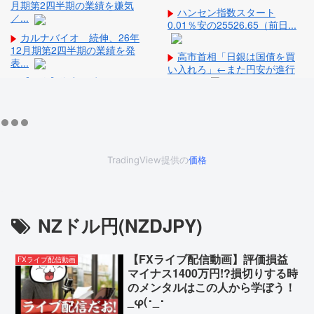
月期第2四半期の業績を嫌気
ハンセン指数スタート
／...
0.01％安の25526.65（前日...
カルナバイオ 続伸、26年
12月期第2四半期の業績を発
高市首相「日銀は国債を買
表...
い入れろ」←また円安が進行
【画像】資産40億円民
するや...
「NASDAQ100は買わない」
町の弁当屋「申し訳ないが
→...
消費税1%になったらその分商
今週末、日本一過酷な山岳
品代...
レース「TJAR」が開催される
【悲報】桐谷さん「人生か
けて7億円貯めたのにガンで死
TradingView提供の
価格
【超悲報】Z新入社員、意地
ぬか...
でも「9月の社員旅行」の計画
住民「ﾏﾝｼｮﾝｵｰﾅｰが変わって
を...
家賃が8万円→12万円...
従姉妹の娘が「ワイニート
NZドル円(NZDJPY)
トランプ大統領「日本は円
のジッジ（金持ち）」にやた
安に苦しみ助けを求めてい
ら会い...
た、真珠...
【FXライブ配信動画】評価損益
街の弁当屋さん「消費税が
FXライブ配信動画
下がっても値下げしません」
マイナス1400万円!?損切りする時
のメンタルはこの人から学ぼう！
_φ(･_･